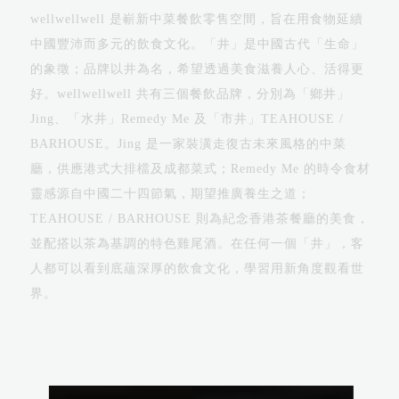
wellwellwell 是嶄新中菜餐飲零售空間，旨在用食物延續
中國豐沛而多元的飲食文化。「井」是中國古代「生命」
的象徵；品牌以井為名，希望透過美食滋養人心、活得更
好。wellwellwell 共有三個餐飲品牌，分別為「鄉井」
Jing、「水井」Remedy Me 及「市井」TEAHOUSE /
BARHOUSE。Jing 是一家裝潢走復古未來風格的中菜
廳，供應港式大排檔及成都菜式；Remedy Me 的時令食材
靈感源自中國二十四節氣，期望推廣養生之道；
TEAHOUSE / BARHOUSE 則為紀念香港茶餐廳的美食，
並配搭以茶為基調的特色雞尾酒。在任何一個「井」，客
人都可以看到底蘊深厚的飲食文化，學習用新角度觀看世
界。